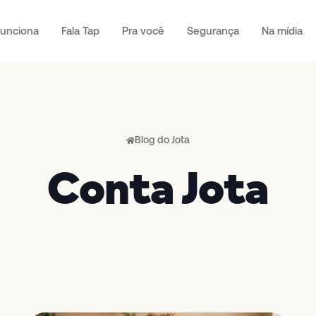
unciona
Fala Tap
Pra você
Segurança
Na mídia
Blog do Jota
Conta Jota