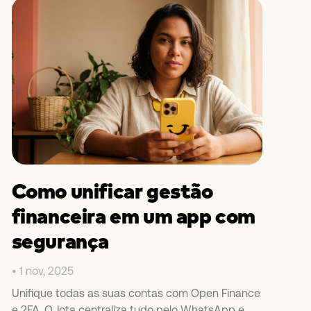
Como unificar gestão
financeira em um app com
segurança
1 nov, 2025
Unifique todas as suas contas com Open Finance
e 2FA. O Jota centraliza tudo pelo WhatsApp e