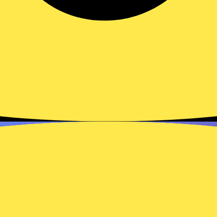
Como gerenciar finanças da
empresa em 8 etapas
Veja como gerenciar as finanças da sua
empresa em 8 etapas pelo WhatsApp.
Controle caixa, Pix e boletos com o…