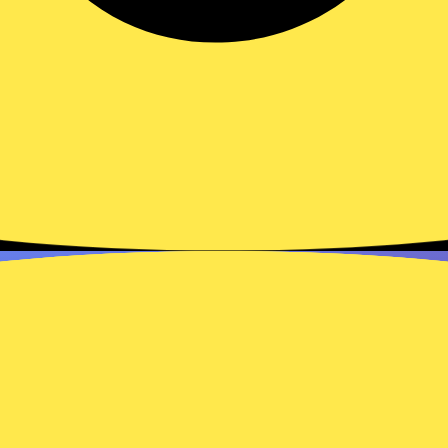
Melhor app para receber
pagamento por aproximação
no celular
Compare os melhores apps Tap to Pay de
2026, veja taxas e prazos de recebimento, e
descubra por que o…