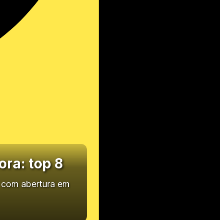
ora: top 8
ra com abertura em