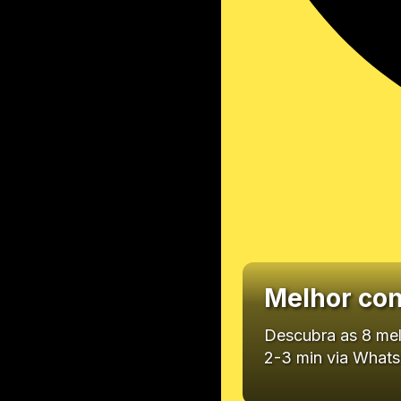
Melhor cont
Descubra as 8 melh
2-3 min via What