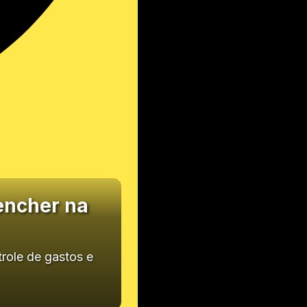
eencher na
trole de gastos e