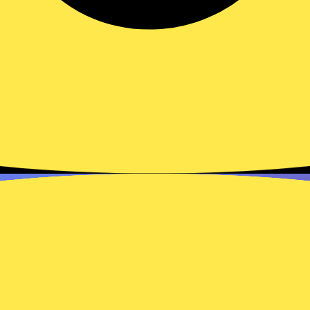
Tap to Pay: guia completo de
limite diário para autônomos
Entenda os limites diários do Tap to Pay por
provedor e venda sem bloqueios. Compare
opções e veja por que…