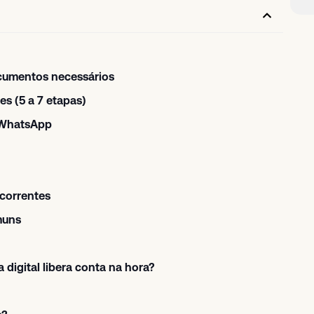
ocumentos necessários
s (5 a 7 etapas)
a WhatsApp
ncorrentes
muns
 digital libera conta na hora?