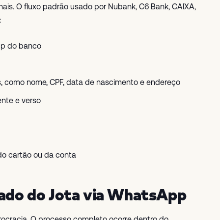
onais. O fluxo padrão usado por Nubank, C6 Bank, CAIXA,
:
app do banco
s, como nome, CPF, data de nascimento e endereço
ente e verso
do cartão ou da conta
cado do Jota via WhatsApp
urocracia. O processo completo ocorre dentro do