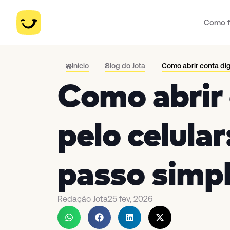
Como f
Início
Blog do Jota
Como abrir conta dig
Como abrir 
pelo celular
passo simp
Redação Jota
25 fev, 2026