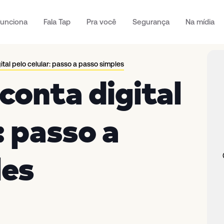
unciona
Fala Tap
Pra você
Segurança
Na mídia
ital pelo celular: passo a passo simples
conta digital
: passo a
les