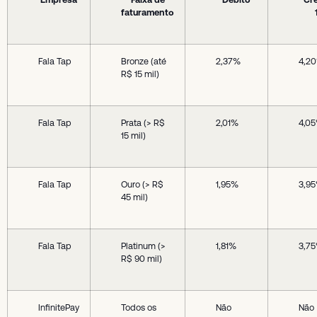
faturamento
Fala Tap
Bronze (até
2,37%
4,2
R$ 15 mil)
Fala Tap
Prata (> R$
2,01%
4,0
15 mil)
Fala Tap
Ouro (> R$
1,95%
3,9
45 mil)
Fala Tap
Platinum (>
1,81%
3,7
R$ 90 mil)
InfinitePay
Todos os
Não
Não