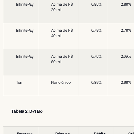
InfinitePay
Acima de R$
0,85%
2,89%
20 mil
InfinitePay
Acima de R$
0,79%
2,79%
40 mil
InfinitePay
Acima de R$
0,75%
2,69%
80 mil
Ton
Plano único
0,89%
2,99%
Tabela 2: D+1 Elo
Empresa
Faixa de
Débito
Cré