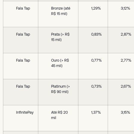
Fala Tap
Bronze (até
1,29%
3,12%
R$ 15 mil)
Fala Tap
Prata (> R$
0,83%
2,87%
15 mil)
Fala Tap
Ouro (> R$
0,77%
2,77%
45 mil)
Fala Tap
Platinum (>
0,73%
2,67%
R$ 90 mil)
InfinitePay
Até R$ 20
1,37%
3,15%
mil