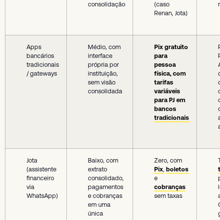
consolidação
(caso
Renan, Jota)
Apps
Médio, com
Pix gratuito
bancários
interface
para
tradicionais
própria por
pessoa
/ gateways
instituição,
física, com
sem visão
tarifas
consolidada
variáveis
para PJ em
bancos
tradicionais
Jota
Baixo, com
Zero, com
(assistente
extrato
Pix
,
boletos
financeiro
consolidado,
e
via
pagamentos
cobranças
WhatsApp)
e cobranças
sem taxas
em uma
única