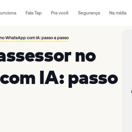
unciona
Fala Tap
Pra você
Segurança
Na mídia
 no WhatsApp com IA: passo a passo
assessor no
om IA: passo