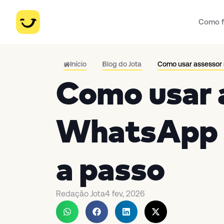
Como f
Início
Blog do Jota
Como usar assessor
Como usar 
WhatsApp c
a passo
Redação Jota
4 fev, 2026