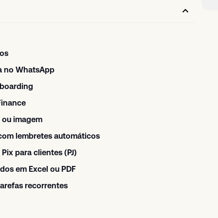
tos
ota no WhatsApp
onboarding
Finance
io ou imagem
 com lembretes automáticos
ix para clientes (PJ)
dados em Excel ou PDF
arefas recorrentes