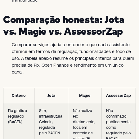
tranquilidade.
Comparação honesta: Jota
vs. Magie vs. AssessorZap
Comparar serviços ajuda a entender o que cada assistente
oferece em termos de regulação, funcionalidades e foco de
uso. A tabela abaixo resume os principais critérios para quem
precisa de Pix, Open Finance e rendimento em um único
canal.
Critério
Jota
Magie
AssessorZap
Pix grátis e
Sim,
Não realiza
Não
regulado
infraestrutura
Pix
confirmado
(BACEN)
Celcoin,
diretamente,
publicamente
regulada
foca em
como
pelo BACEN
controle de
regulado pelo
gastos PF
BACEN