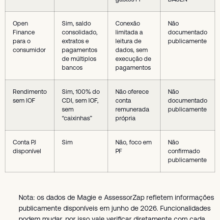
Open
Sim, saldo
Conexão
Não
Finance
consolidado,
limitada a
documentado
para o
extratos e
leitura de
publicamente
consumidor
pagamentos
dados, sem
de múltiplos
execução de
bancos
pagamentos
Rendimento
Sim, 100% do
Não oferece
Não
sem IOF
CDI, sem IOF,
conta
documentado
sem
remunerada
publicamente
“caixinhas”
própria
Conta PJ
Sim
Não, foco em
Não
disponível
PF
confirmado
publicamente
Nota: os dados de Magie e AssessorZap refletem informações
publicamente disponíveis em junho de 2026. Funcionalidades
podem mudar, por isso vale verificar diretamente com cada