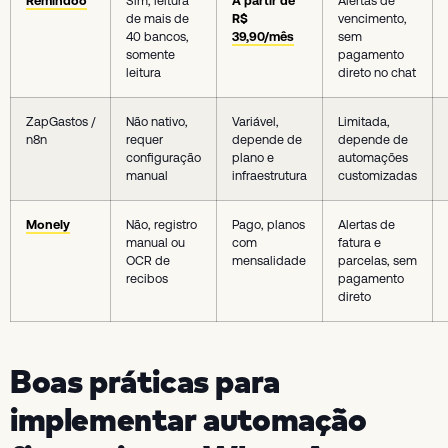
Remindoo
Sim, leitura
A partir de
Alertas de
de mais de
R$
vencimento,
40 bancos,
39,90/mês
sem
somente
pagamento
leitura
direto no chat
ZapGastos /
Não nativo,
Variável,
Limitada,
n8n
requer
depende de
depende de
configuração
plano e
automações
manual
infraestrutura
customizadas
Monely
Não, registro
Pago, planos
Alertas de
manual ou
com
fatura e
OCR de
mensalidade
parcelas, sem
recibos
pagamento
direto
Boas práticas para
implementar automação