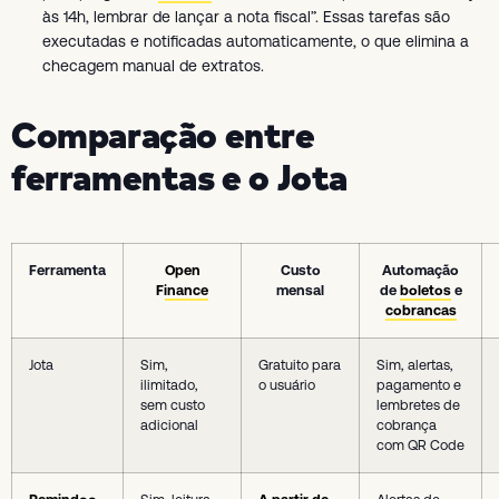
às 14h, lembrar de lançar a nota fiscal”. Essas tarefas são
executadas e notificadas automaticamente, o que elimina a
checagem manual de extratos.
Comparação entre
ferramentas e o Jota
Ferramenta
Open
Custo
Automação
Finance
mensal
de
boletos
e
cobrancas
Jota
Sim,
Gratuito para
Sim, alertas,
ilimitado,
o usuário
pagamento e
sem custo
lembretes de
adicional
cobrança
com QR Code