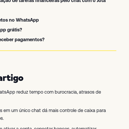
ação de tarefas financeiras pelo chat com o Jota
etos no WhatsApp
pp grátis?
receber pagamentos?
artigo
hatsApp reduz tempo com burocracia, atrasos de
os em um único chat dá mais controle de caixa para
s.
 ativar a conta, conectar bancos, automatizar