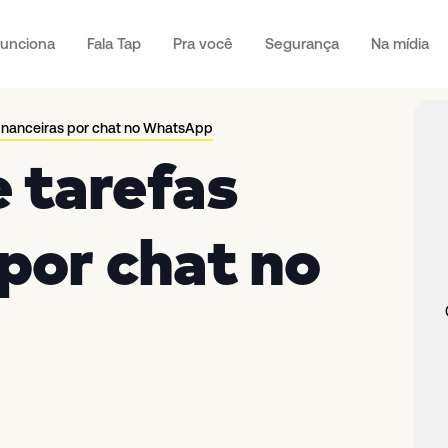
unciona
Fala Tap
Pra você
Segurança
Na mídia
financeiras por chat no WhatsApp
 tarefas
 por chat no