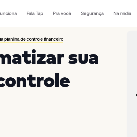
unciona
Fala Tap
Pra você
Segurança
Na mídia
 planilha de controle financeiro
atizar sua
 controle