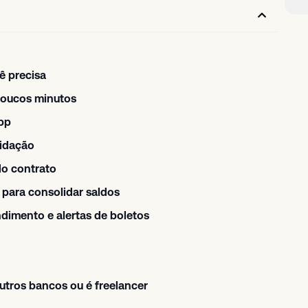
ê precisa
poucos minutos
App
lidação
do contrato
para consolidar saldos
ndimento e alertas de boletos
utros bancos ou é freelancer