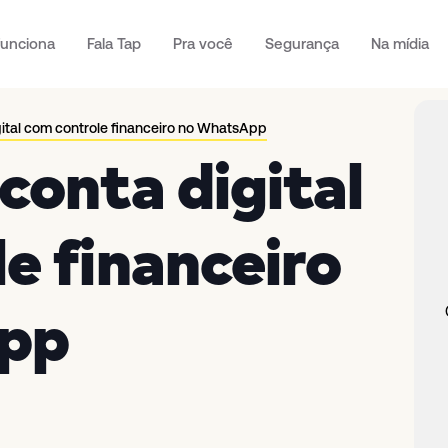
unciona
Fala Tap
Pra você
Segurança
Na mídia
gital com controle financeiro no WhatsApp
conta digital
e financeiro
pp