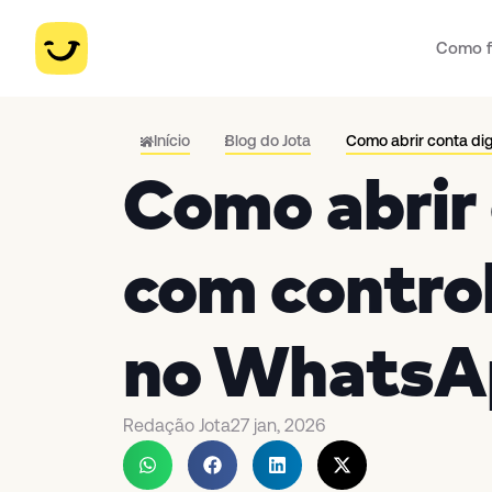
Como f
Início
Blog do Jota
Como abrir conta di
Como abrir 
com control
no WhatsA
Redação Jota
27 jan, 2026