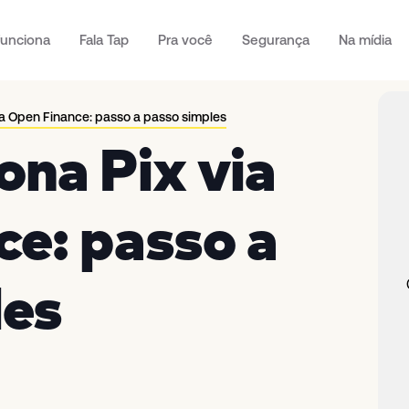
unciona
Fala Tap
Pra você
Segurança
Na mídia
ia Open Finance: passo a passo simples
na Pix via
e: passo a
les