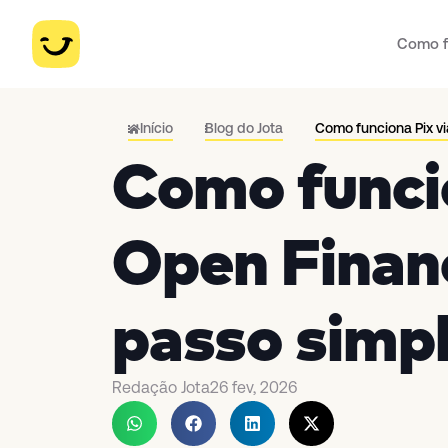
Como f
Início
Blog do Jota
Como funciona Pix v
Como funcio
Open Financ
passo simp
Redação Jota
26 fev, 2026