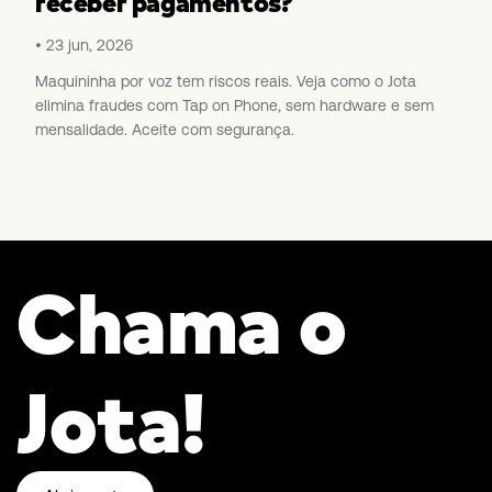
receber pagamentos?
23 jun, 2026
Maquininha por voz tem riscos reais. Veja como o Jota
elimina fraudes com Tap on Phone, sem hardware e sem
mensalidade. Aceite com segurança.
Chama o
Jota!