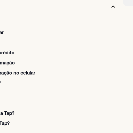
ar
crédito
ximação
ação no celular
?
la Tap?
 Tap?