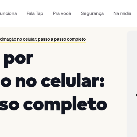
unciona
Fala Tap
Pra você
Segurança
Na mídia
imação no celular: passo a passo completo
 por
 no celular:
sso completo