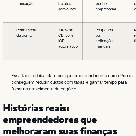
transação
boletos
por Pix
sem custo
empresarial
Rendimento
100% do
Poupança
da conta
CDI sem
ou
r
IOF,
aplicações
f
automático
manuais
Essa tabela deixa claro por que empreendedores como Renan
conseguem reduzir custos com taxas e ganhar tempo para
focar no crescimento do negócio.
Histórias reais:
empreendedores que
melhoraram suas finanças