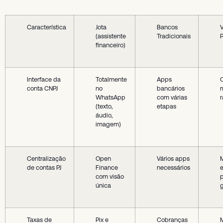
Característica
Jota
Bancos
(assistente
Tradicionais
P
financeiro)
Interface da
Totalmente
Apps
conta CNPJ
no
bancários
WhatsApp
com várias
(texto,
etapas
áudio,
imagem)
Centralização
Open
Vários apps
de contas PJ
Finance
necessários
e
com visão
única
g
Taxas de
Pix e
Cobranças