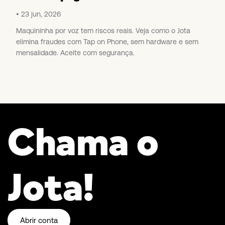
23 jun, 2026
Maquininha por voz tem riscos reais. Veja como o Jota
elimina fraudes com Tap on Phone, sem hardware e sem
mensalidade. Aceite com segurança.
Chama o
Jota!
Abrir conta