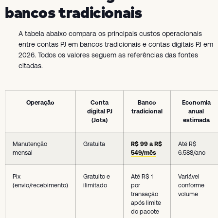
bancos tradicionais
A tabela abaixo compara os principais custos operacionais
entre contas PJ em bancos tradicionais e contas digitais PJ em
2026. Todos os valores seguem as referências das fontes
citadas.
Operação
Conta
Banco
Economia
digital PJ
tradicional
anual
(Jota)
estimada
Manutenção
Gratuita
R$ 99 a R$
Até R$
mensal
549/mês
6.588/ano
Pix
Gratuito e
Até R$ 1
Variável
(envio/recebimento)
ilimitado
por
conforme
transação
volume
após limite
do pacote