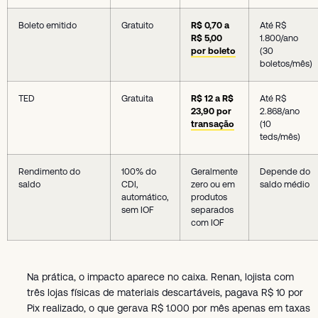
Boleto emitido
Gratuito
R$ 0,70 a
Até R$
R$ 5,00
1.800/ano
por boleto
(30
boletos/mês)
TED
Gratuita
R$ 12 a R$
Até R$
23,90 por
2.868/ano
transação
(10
teds/mês)
Rendimento do
100% do
Geralmente
Depende do
saldo
CDI,
zero ou em
saldo médio
automático,
produtos
sem IOF
separados
com IOF
Na prática, o impacto aparece no caixa. Renan, lojista com
três lojas físicas de materiais descartáveis, pagava R$ 10 por
Pix realizado, o que gerava R$ 1.000 por mês apenas em taxas