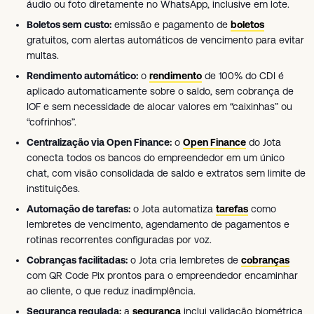
áudio ou foto diretamente no WhatsApp, inclusive em lote.
Boletos sem custo:
emissão e pagamento de
boletos
gratuitos, com alertas automáticos de vencimento para evitar
multas.
Rendimento automático:
o
rendimento
de 100% do CDI é
aplicado automaticamente sobre o saldo, sem cobrança de
IOF e sem necessidade de alocar valores em “caixinhas” ou
“cofrinhos”.
Centralização via Open Finance:
o
Open Finance
do Jota
conecta todos os bancos do empreendedor em um único
chat, com visão consolidada de saldo e extratos sem limite de
instituições.
Automação de tarefas:
o Jota automatiza
tarefas
como
lembretes de vencimento, agendamento de pagamentos e
rotinas recorrentes configuradas por voz.
Cobranças facilitadas:
o Jota cria lembretes de
cobranças
com QR Code Pix prontos para o empreendedor encaminhar
ao cliente, o que reduz inadimplência.
Segurança regulada:
a
segurança
inclui validação biométrica