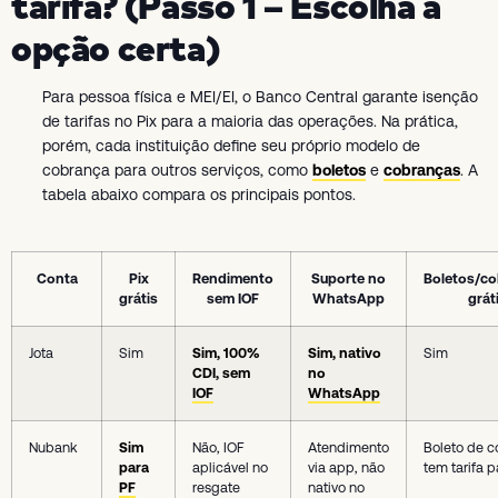
tarifa? (Passo 1 – Escolha a
opção certa)
Para pessoa física e MEI/EI, o Banco Central garante isenção
de tarifas no Pix para a maioria das operações. Na prática,
porém, cada instituição define seu próprio modelo de
cobrança para outros serviços, como
boletos
e
cobranças
. A
tabela abaixo compara os principais pontos.
Conta
Pix
Rendimento
Suporte no
Boletos/c
grátis
sem IOF
WhatsApp
grát
Jota
Sim
Sim, 100%
Sim, nativo
Sim
CDI, sem
no
IOF
WhatsApp
Nubank
Sim
Não, IOF
Atendimento
Boleto de 
para
aplicável no
via app, não
tem tarifa p
PF
resgate
nativo no