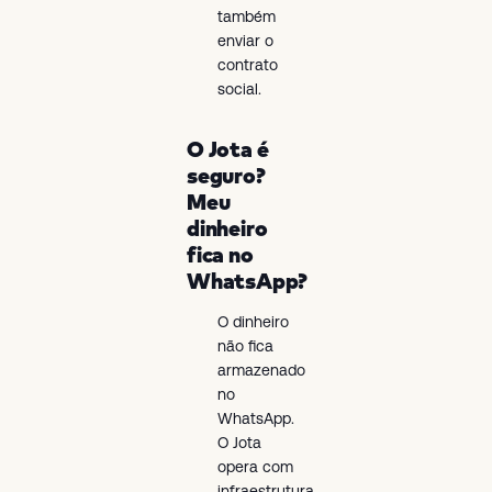
também
enviar o
contrato
social.
O Jota é
seguro?
Meu
dinheiro
fica no
WhatsApp?
O dinheiro
não fica
armazenado
no
WhatsApp.
O Jota
opera com
infraestrutura