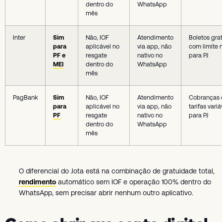
dentro do
WhatsApp
mês
Inter
Sim
Não, IOF
Atendimento
Boletos gra
para
aplicável no
via app, não
com limite 
PF e
resgate
nativo no
para PJ
MEI
dentro do
WhatsApp
mês
PagBank
Sim
Não, IOF
Atendimento
Cobranças
para
aplicável no
via app, não
tarifas variá
PF
resgate
nativo no
para PJ
dentro do
WhatsApp
mês
O diferencial do Jota está na combinação de gratuidade total,
rendimento
automático sem IOF e operação 100% dentro do
WhatsApp, sem precisar abrir nenhum outro aplicativo.