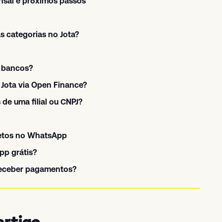
sal e próximos passos
s categorias no Jota?
s bancos?
Jota via Open Finance?
de uma filial ou CNPJ?
etos no WhatsApp
pp grátis?
receber pagamentos?
artigo