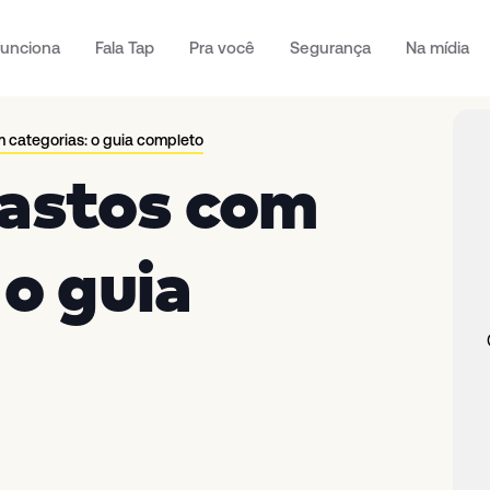
unciona
Fala Tap
Pra você
Segurança
Na mídia
 categorias: o guia completo
gastos com
 o guia