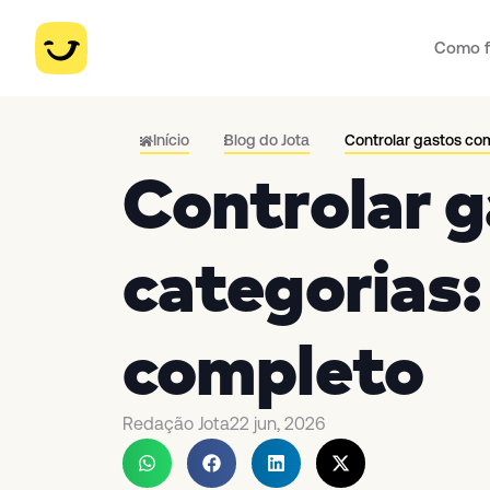
Como f
Início
Blog do Jota
Controlar gastos com
Controlar 
categorias:
completo
Redação Jota
22 jun, 2026