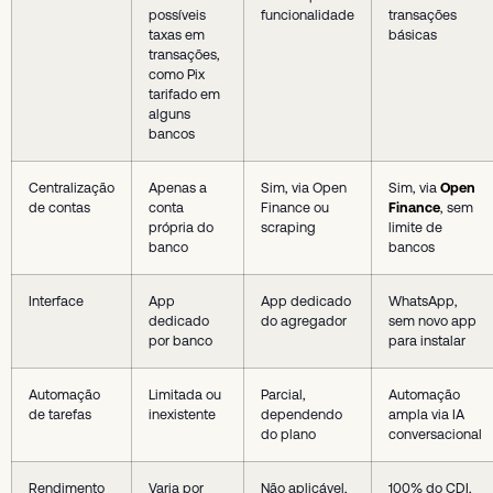
possíveis
funcionalidade
transações
taxas em
básicas
transações,
como Pix
tarifado em
alguns
bancos
Centralização
Apenas a
Sim, via Open
Sim, via
Open
de contas
conta
Finance ou
Finance
, sem
própria do
scraping
limite de
banco
bancos
Interface
App
App dedicado
WhatsApp,
dedicado
do agregador
sem novo app
por banco
para instalar
Automação
Limitada ou
Parcial,
Automação
de tarefas
inexistente
dependendo
ampla via IA
do plano
conversacional
Rendimento
Varia por
Não aplicável,
100% do CDI,