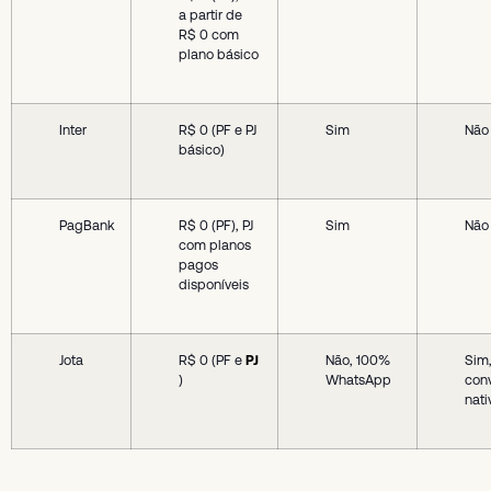
a partir de
R$ 0 com
plano básico
Inter
R$ 0 (PF e PJ
Sim
Não
básico)
PagBank
R$ 0 (PF), PJ
Sim
Não
com planos
pagos
disponíveis
Jota
R$ 0 (PF e
PJ
Não, 100%
Sim,
)
WhatsApp
con
nati