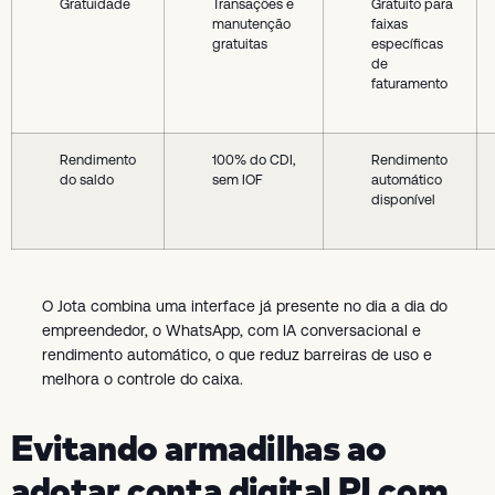
Gratuidade
Transações e
Gratuito para
manutenção
faixas
gratuitas
específicas
de
faturamento
Rendimento
100% do CDI,
Rendimento
do saldo
sem IOF
automático
disponível
O Jota combina uma interface já presente no dia a dia do
empreendedor, o WhatsApp, com IA conversacional e
rendimento automático, o que reduz barreiras de uso e
melhora o controle do caixa.
Evitando armadilhas ao
adotar conta digital PJ com