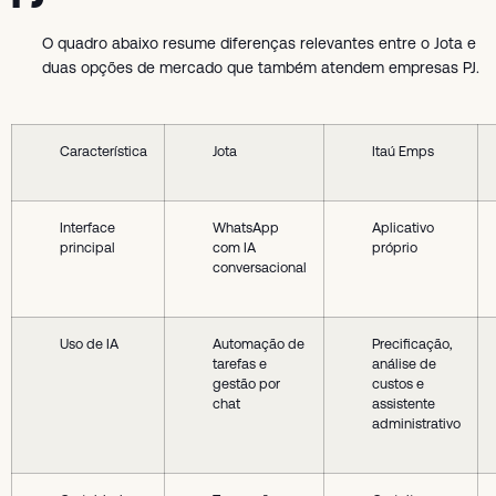
O quadro abaixo resume diferenças relevantes entre o Jota e
duas opções de mercado que também atendem empresas PJ.
Característica
Jota
Itaú Emps
Interface
WhatsApp
Aplicativo
principal
com IA
próprio
conversacional
Uso de IA
Automação de
Precificação,
tarefas e
análise de
gestão por
custos e
chat
assistente
administrativo