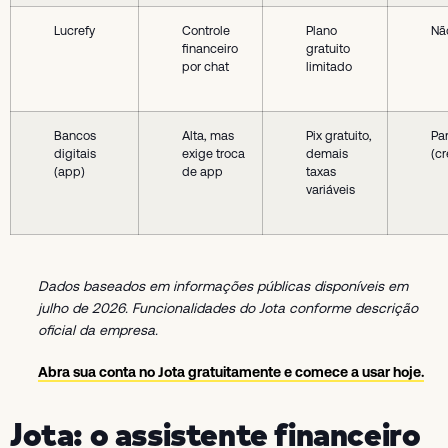
Lucrefy
Controle
Plano
Nã
financeiro
gratuito
por chat
limitado
Bancos
Alta, mas
Pix gratuito,
Par
digitais
exige troca
demais
(cr
(app)
de app
taxas
variáveis
Dados baseados em informações públicas disponíveis em
julho de 2026. Funcionalidades do Jota conforme descrição
oficial da empresa.
Abra sua conta no Jota gratuitamente e comece a usar hoje.
Jota: o assistente financeiro