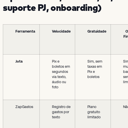
suporte PJ, onboarding)
Ferramenta
Velocidade
Gratuidade
O
Fi
Jota
Pix e
Sim, sem
Si
boletos em
taxas em
mul
segundos
Pix e
ba
via texto,
boletos
se
áudio ou
lim
foto
ZapGastos
Registro de
Plano
Nã
gastos por
gratuito
texto
limitado