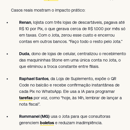
Casos reais mostram o impacto prático:
Renan
, lojista com três lojas de descartáveis, pagava até
R$ 10 por Pix, o que gerava cerca de R$ 1.000 por mês só
em taxas. Com o Jota, zerou esse custo e encerrou
contas em outros bancos. “Faço todo o resto pelo Jota.”
Duda
, dono de lojas de celular, centralizou o recebimento
das maquininhas Stone em uma única conta no Jota, o
que eliminou a troca constante entre filiais.
Raphael Santos
, da Loja de Suplemento, expõe o QR
Code no balcão e recebe confirmação instantânea de
cada Pix no WhatsApp. Ele usa a IA para programar
tarefas
por voz, como “hoje, às 14h, lembrar de lançar a
nota fiscal”.
Rommanel (MG)
usa o Jota para que consultoras
gerenciem
boletos
e reduzam inadimplência.