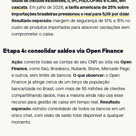
todos os tributos incidentes, II, IPI, PIS/COFINS e ICMS, em
cascata
. Em julho de 2026,
a tarifa americana de 25% sobre
importações brasileiras pressionou o real para 5,09 por dólar
.
Resultado esperado:
margem de segurança de 10% a 15% no
custo de produtos importados para absorver oscilações sem
comprometer o caixa.
Etapa 4: consolidar saldos via Open Finance
Ação:
conecte todas as contas do seu CNPJ ao Jota via
Open
Finance
, como Itaú, Bradesco, Nubank, Stone, Mercado Pago
e outros, sem limite de bancos.
O que observar:
o Open
Finance já atinge cerca de um terço da população
bancarizada no Brasil, com mais de 55 milhões de clientes
compartilhando dados, mas a maioria ainda não usa esse
recurso para gestão de caixa em tempo real.
Resultado
esperado:
extrato consolidado de todos os bancos em um
único chat, com visão de saldo total disponível a qualquer
momento.