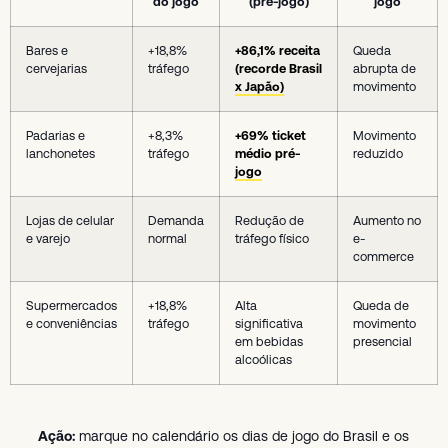
do jogo
(pré-jogo)
jogo
Bares e
+18,8%
+86,1% receita
Queda
cervejarias
tráfego
(recorde Brasil
abrupta de
x Japão)
movimento
Padarias e
+8,3%
+69% ticket
Movimento
lanchonetes
tráfego
médio pré-
reduzido
jogo
Lojas de celular
Demanda
Redução de
Aumento no
e varejo
normal
tráfego físico
e-
commerce
Supermercados
+18,8%
Alta
Queda de
e conveniências
tráfego
significativa
movimento
em bebidas
presencial
alcoólicas
Ação:
marque no calendário os dias de jogo do Brasil e os