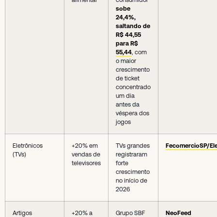
sobe
24,4%,
saltando de
R$ 44,55
para R$
55,44
, com
o maior
crescimento
de ticket
concentrado
um dia
antes da
véspera dos
jogos
Eletrônicos
+20% em
TVs grandes
FecomercioSP/El
(TVs)
vendas de
registraram
televisores
forte
crescimento
no início de
2026
Artigos
+20% a
Grupo SBF
NeoFeed