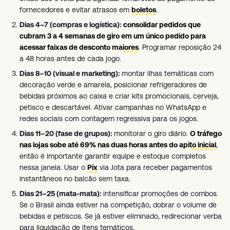
fornecedores e evitar atrasos em
boletos
.
Dias 4–7 (compras e logística):
consolidar pedidos que
cubram 3 a 4 semanas de giro em um único pedido para
acessar faixas de desconto maiores
. Programar reposição 24
a 48 horas antes de cada jogo.
Dias 8–10 (visual e marketing):
montar ilhas temáticas com
decoração verde e amarela, posicionar refrigeradores de
bebidas próximos ao caixa e criar kits promocionais, cerveja,
petisco e descartável. Ativar campanhas no WhatsApp e
redes sociais com contagem regressiva para os jogos.
Dias 11–20 (fase de grupos):
monitorar o giro diário.
O tráfego
nas lojas sobe até 69% nas duas horas antes do apito inicial
,
então é importante garantir equipe e estoque completos
nessa janela. Usar o
Pix
via Jota para receber pagamentos
instantâneos no balcão sem taxa.
Dias 21–25 (mata-mata):
intensificar promoções de combos.
Se o Brasil ainda estiver na competição, dobrar o volume de
bebidas e petiscos. Se já estiver eliminado, redirecionar verba
para liquidação de itens temáticos.