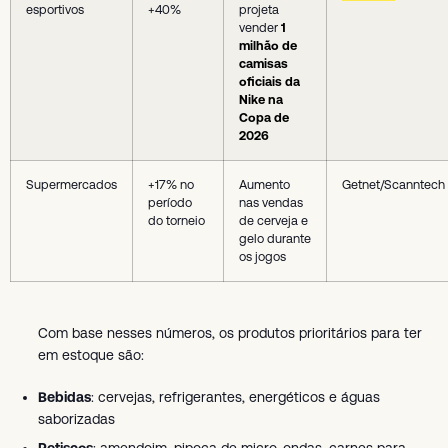
esportivos
+40%
projeta
vender
1
milhão de
camisas
oficiais da
Nike na
Copa de
2026
Supermercados
+17% no
Aumento
Getnet/Scanntech
período
nas vendas
do torneio
de cerveja e
gelo durante
os jogos
Com base nesses números, os produtos prioritários para ter
em estoque são:
Bebidas
: cervejas, refrigerantes, energéticos e águas
saborizadas