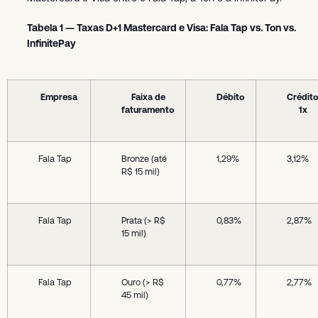
Tabela 1 — Taxas D+1 Mastercard e Visa: Fala Tap vs. Ton vs.
InfinitePay
Empresa
Faixa de
Débito
Crédit
faturamento
1x
Fala Tap
Bronze (até
1,29%
3,12%
R$ 15 mil)
Fala Tap
Prata (> R$
0,83%
2,87%
15 mil)
Fala Tap
Ouro (> R$
0,77%
2,77%
45 mil)