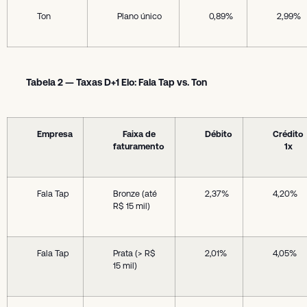
Ton
Plano único
0,89%
2,99%
Tabela 2 — Taxas D+1 Elo: Fala Tap vs. Ton
Empresa
Faixa de
Débito
Crédito
faturamento
1x
Fala Tap
Bronze (até
2,37%
4,20%
R$ 15 mil)
Fala Tap
Prata (> R$
2,01%
4,05%
15 mil)