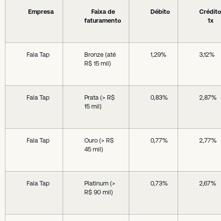
Empresa
Faixa de
Débito
Crédit
faturamento
1x
Fala Tap
Bronze (até
1,29%
3,12%
R$ 15 mil)
Fala Tap
Prata (> R$
0,83%
2,87%
15 mil)
Fala Tap
Ouro (> R$
0,77%
2,77%
45 mil)
Fala Tap
Platinum (>
0,73%
2,67%
R$ 90 mil)