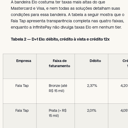
A bandeira Elo costuma ter taxas mais altas do que
Mastercard e Visa, e nem todas as soluções detalham suas
condições para essa bandeira. A tabela a seguir mostra que o
Fala Tap apresenta transparência completa nas quatro faixas,
enquanto a InfinitePay não divulga taxas Elo em nenhum tier.
Tabela 2 — D+1 Elo: débito, crédito à vista e crédito 12x
Empresa
Faixa de
Débito
Cré
faturamento
Fala Tap
Bronze (até
2,37%
4,2
R$ 15 mil)
Fala Tap
Prata (> R$
2,01%
4,0
15 mil)