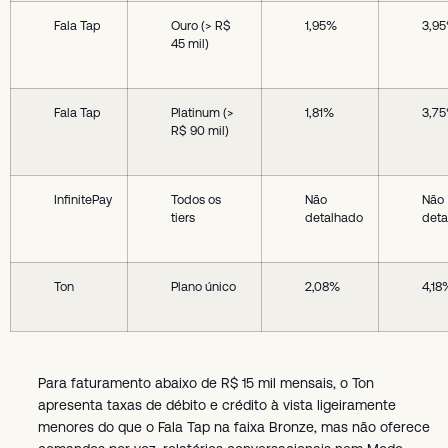
Fala Tap
Ouro (> R$
1,95%
3,9
45 mil)
Fala Tap
Platinum (>
1,81%
3,7
R$ 90 mil)
InfinitePay
Todos os
Não
Não
tiers
detalhado
deta
Ton
Plano único
2,08%
4,18
Para faturamento abaixo de R$ 15 mil mensais, o Ton
apresenta taxas de débito e crédito à vista ligeiramente
menores do que o Fala Tap na faixa Bronze, mas não oferece