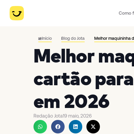
Como f
Início
Blog do Jota
Melhor maquininha 
Melhor maq
cartão par
em 2026
Redação Jota
19 maio, 2026