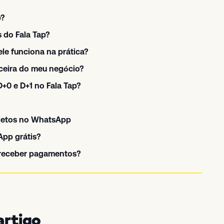
p?
 do Fala Tap?
le funciona na prática?
ceira do meu negócio?
D+0 e D+1 no Fala Tap?
letos no WhatsApp
pp grátis?
 receber pagamentos?
artigo