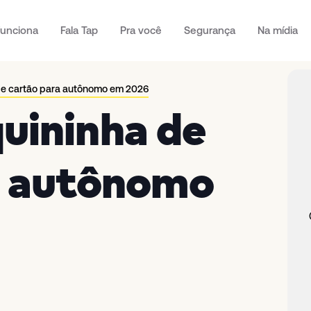
unciona
Fala Tap
Pra você
Segurança
Na mídia
de cartão para autônomo em 2026
uininha de
a autônomo