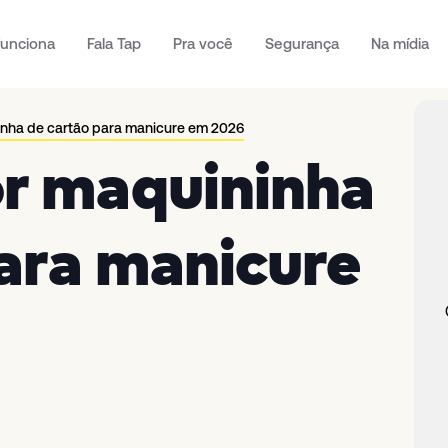
unciona
Fala Tap
Pra você
Segurança
Na mídia
inha de cartão para manicure em 2026
or maquininha
ara manicure