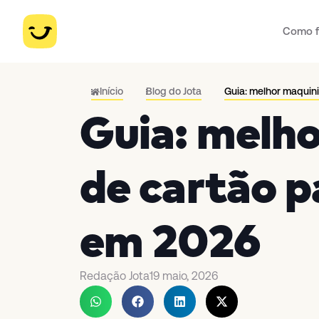
Como f
Início
Blog do Jota
Guia: melhor maquin
Guia: melh
de cartão p
em 2026
Redação Jota
19 maio, 2026