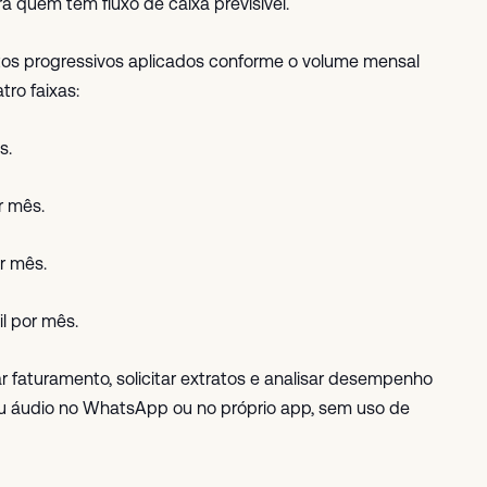
 quem tem fluxo de caixa previsível.
os progressivos aplicados conforme o volume mensal
ro faixas:
s.
r mês.
r mês.
l por mês.
r faturamento, solicitar extratos e analisar desempenho
u áudio no WhatsApp ou no próprio app, sem uso de