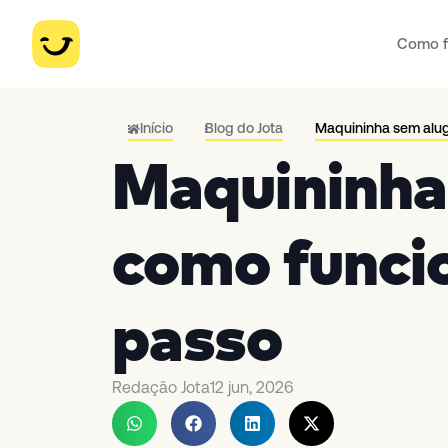
Como f
Início
Blog do Jota
Maquininha sem alug
Maquininha
como funci
passo
Redação Jota
12 jun, 2026