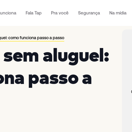
unciona
Fala Tap
Pra você
Segurança
Na mídia
uel: como funciona passo a passo
 sem aluguel:
ona passo a