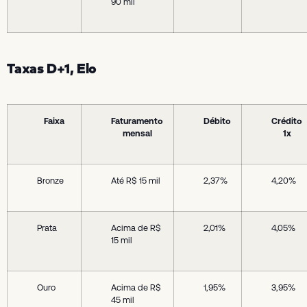
90 mil
Taxas D+1, Elo
Faixa
Faturamento
Débito
Crédito
mensal
1x
Bronze
Até R$ 15 mil
2,37%
4,20%
Prata
Acima de R$
2,01%
4,05%
15 mil
Ouro
Acima de R$
1,95%
3,95%
45 mil