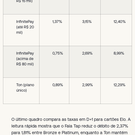
R$ 15 mil)
InfinitePay
1,37%
3,15%
12,40%
(até R$ 20
mil)
InfinitePay
0,75%
2,69%
8,99%
(acima de
R$ 80 mil)
Ton (plano
0,89%
2,99%
12,29%
único)
O último quadro compara as taxas em D+1 para cartões Elo. A
leitura rápida mostra que o Fala Tap reduz o débito de 2,37%
para 1,81% entre Bronze e Platinum, enquanto a Ton mantém