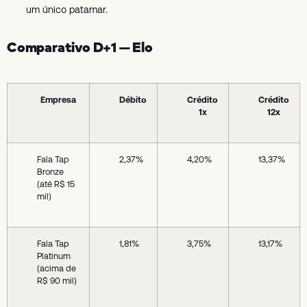
um único patamar.
Comparativo D+1 — Elo
Empresa
Débito
Crédito
Crédito
1x
12x
Fala Tap
2,37%
4,20%
13,37%
Bronze
(até R$ 15
mil)
Fala Tap
1,81%
3,75%
13,17%
Platinum
(acima de
R$ 90 mil)