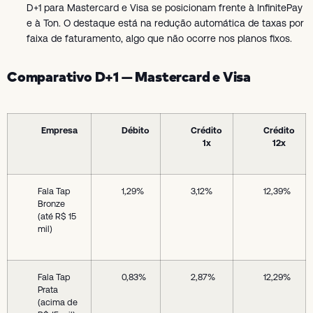
D+1 para Mastercard e Visa se posicionam frente à InfinitePay
e à Ton. O destaque está na redução automática de taxas por
faixa de faturamento, algo que não ocorre nos planos fixos.
Comparativo D+1 — Mastercard e Visa
Empresa
Débito
Crédito
Crédito
1x
12x
Fala Tap
1,29%
3,12%
12,39%
Bronze
(até R$ 15
mil)
Fala Tap
0,83%
2,87%
12,29%
Prata
(acima de