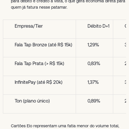
para débito e crédito à vista, o que gera economia direta para
quem já fatura nesse patamar.
Empresa/Tier
Débito D+1
Cr
Fala Tap Bronze (até R$ 15k)
1,29%
3
Fala Tap Prata (> R$ 15k)
0,83%
2
InfinitePay (até R$ 20k)
1,37%
3
Ton (plano único)
0,89%
2
Cartões Elo representam uma fatia menor do volume total,