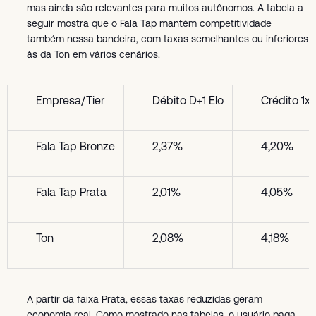
mas ainda são relevantes para muitos autônomos. A tabela a
seguir mostra que o Fala Tap mantém competitividade
também nessa bandeira, com taxas semelhantes ou inferiores
às da Ton em vários cenários.
Empresa/Tier
Débito D+1 Elo
Crédito 1x 
Fala Tap Bronze
2,37%
4,20%
Fala Tap Prata
2,01%
4,05%
Ton
2,08%
4,18%
A partir da faixa Prata, essas taxas reduzidas geram
economia real. Como mostrado nas tabelas, o usuário paga