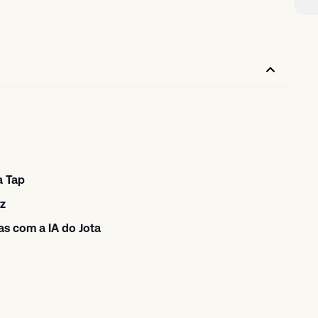
a Tap
oz
s com a IA do Jota