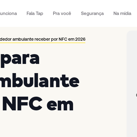
unciona
Fala Tap
Pra você
Segurança
Na mídia
ndedor ambulante receber por NFC em 2026
 para
mbulante
r NFC em