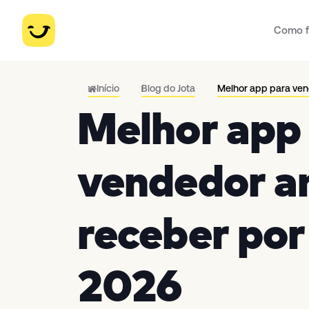
Como f
Início
Blog do Jota
Melhor app para ve
Melhor app
vendedor a
receber po
2026