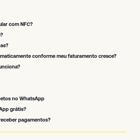
lular com NFC?
p?
das?
tomaticamente conforme meu faturamento cresce?
unciona?
letos no WhatsApp
App grátis?
 receber pagamentos?