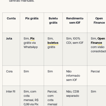
tarefas manuais.
Conta
Pix grátis
Boleto
Rendimento
Open
grátis
sem IOF
Finance
Jota
Sim,
Pix
Sim,
Sim, 100%
Sim,
Open
grátis via
boletos
CDI, sem IOF
Finance
WhatsApp
grátis
com visão
consolidad
Cora
Sim
Sim
Não
Parcial
informado
sem IOF
Inter PJ
Sim, com
Parcial,
Não, CDB
Sim
cota
com
separado
mensal, R$
cota
0,99 via Pix
mensal