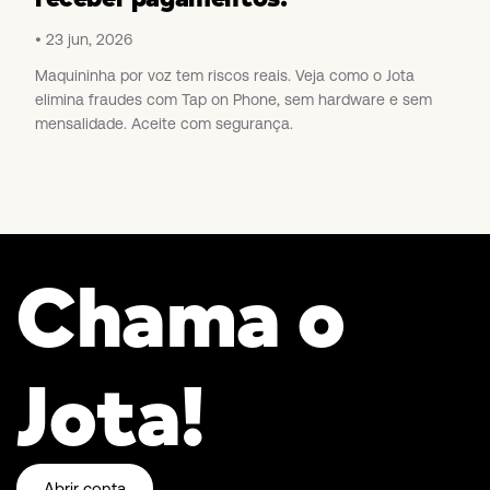
23 jun, 2026
Maquininha por voz tem riscos reais. Veja como o Jota
elimina fraudes com Tap on Phone, sem hardware e sem
mensalidade. Aceite com segurança.
Chama o
Jota!
Abrir conta