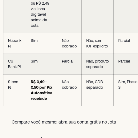
ou R$ 2,49
via linha
digitável
acima da
cota
Nubank
Sim
Não,
Não, sem
Parcial
PJ
cobrado
IOF explícito
C6
Sim
Parcial
Não, produto
Parcial
Bank PJ
separado
Stone
R$ 0,49–
Não,
Não, CDB
Sim, Phase
PJ
0,50 por Pix
cobrado
separado
3
Automático
recebido
Compare você mesmo: abra sua conta grátis no Jota