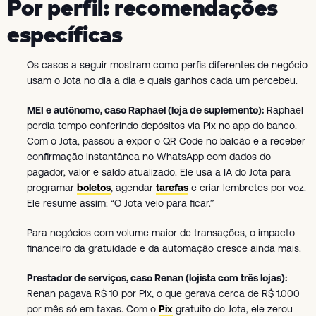
Por perfil: recomendações
específicas
Os casos a seguir mostram como perfis diferentes de negócio
usam o Jota no dia a dia e quais ganhos cada um percebeu.
MEI e autônomo, caso Raphael (loja de suplemento):
Raphael
perdia tempo conferindo depósitos via Pix no app do banco.
Com o Jota, passou a expor o QR Code no balcão e a receber
confirmação instantânea no WhatsApp com dados do
pagador, valor e saldo atualizado. Ele usa a IA do Jota para
programar
boletos
, agendar
tarefas
e criar lembretes por voz.
Ele resume assim: “O Jota veio para ficar.”
Para negócios com volume maior de transações, o impacto
financeiro da gratuidade e da automação cresce ainda mais.
Prestador de serviços, caso Renan (lojista com três lojas):
Renan pagava R$ 10 por Pix, o que gerava cerca de R$ 1.000
por mês só em taxas. Com o
Pix
gratuito do Jota, ele zerou