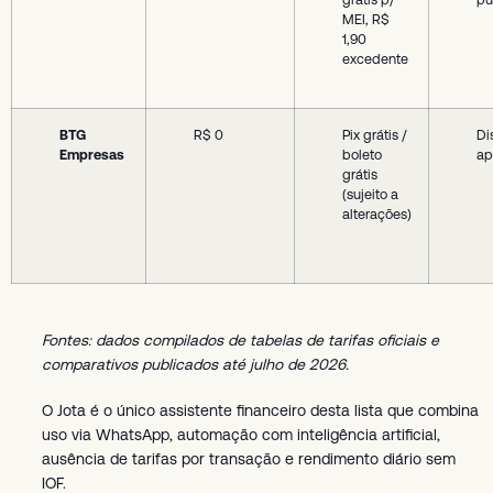
MEI, R$
1,90
excedente
BTG
R$ 0
Pix grátis /
Di
Empresas
boleto
a
grátis
(sujeito a
alterações)
Fontes: dados compilados de tabelas de tarifas oficiais e
comparativos publicados até julho de 2026.
O Jota é o único assistente financeiro desta lista que combina
uso via WhatsApp, automação com inteligência artificial,
ausência de tarifas por transação e rendimento diário sem
IOF.