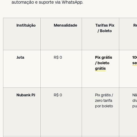
automação e suporte via WhatsApp.
Instituição
Mensalidade
Tarifas Pix
R
/ Boleto
Jota
R$ 0
Pix grátis
10
/ boleto
se
grátis
Nubank PJ
R$ 0
Pix grátis /
Nã
zero tarifa
di
por boleto
pu