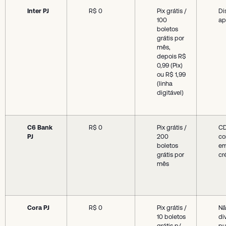
Inter PJ
R$ 0
Pix grátis /
Di
100
a
boletos
grátis por
mês,
depois R$
0,99 (Pix)
ou R$ 1,99
(linha
digitável)
C6 Bank
R$ 0
Pix grátis /
C
PJ
200
co
boletos
em
grátis por
cr
mês
Cora PJ
R$ 0
Pix grátis /
Nã
10 boletos
di
grátis p/
pu