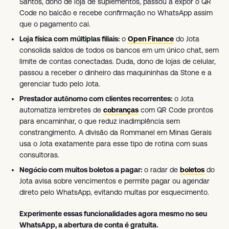
Santos, dono de loja de suplementos, passou a expor o QR
Code no balcão e recebe confirmação no WhatsApp assim
que o pagamento cai.
Loja física com múltiplas filiais:
o
Open Finance
do Jota
consolida saldos de todos os bancos em um único chat, sem
limite de contas conectadas. Duda, dono de lojas de celular,
passou a receber o dinheiro das maquininhas da Stone e a
gerenciar tudo pelo Jota.
Prestador autônomo com clientes recorrentes:
o Jota
automatiza lembretes de
cobranças
com QR Code prontos
para encaminhar, o que reduz inadimplência sem
constrangimento. A divisão da Rommanel em Minas Gerais
usa o Jota exatamente para esse tipo de rotina com suas
consultoras.
Negócio com muitos boletos a pagar:
o radar de
boletos
do
Jota avisa sobre vencimentos e permite pagar ou agendar
direto pelo WhatsApp, evitando multas por esquecimento.
Experimente essas funcionalidades agora mesmo no seu
WhatsApp, a abertura de conta é gratuita.