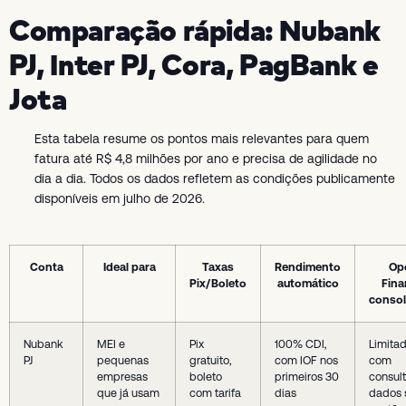
Comparação rápida: Nubank
PJ, Inter PJ, Cora, PagBank e
Jota
Esta tabela resume os pontos mais relevantes para quem
fatura até R$ 4,8 milhões por ano e precisa de agilidade no
dia a dia. Todos os dados refletem as condições publicamente
disponíveis em julho de 2026.
Conta
Ideal para
Taxas
Rendimento
Op
Pix/Boleto
automático
Fina
consol
Nubank
MEI e
Pix
100% CDI,
Limitad
PJ
pequenas
gratuito,
com IOF nos
com
empresas
boleto
primeiros 30
consul
que já usam
com tarifa
dias
dados