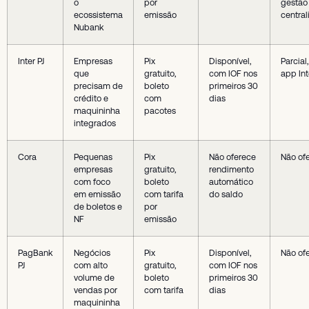
o
por
gestão
ecossistema
emissão
central
Nubank
Inter PJ
Empresas
Pix
Disponível,
Parcial,
que
gratuito,
com IOF nos
app Int
precisam de
boleto
primeiros 30
crédito e
com
dias
maquininha
pacotes
integrados
Cora
Pequenas
Pix
Não oferece
Não of
empresas
gratuito,
rendimento
com foco
boleto
automático
em emissão
com tarifa
do saldo
de boletos e
por
NF
emissão
PagBank
Negócios
Pix
Disponível,
Não of
PJ
com alto
gratuito,
com IOF nos
volume de
boleto
primeiros 30
vendas por
com tarifa
dias
maquininha