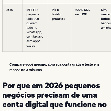
Jota
MEI, EI e
Pix e
100% CDI,
Sim,
pequena
boleto
sem IOF
ilimita
Ltda que
gratuitos
todos 
querem
banco
tudo no
um ch
WhatsApp,
sem taxas e
sem apps
extras
Compare você mesmo, abra sua conta grátis e teste em
menos de 3 minutos.
Por que em 2026 pequenos
negócios precisam de uma
conta digital que funcione no