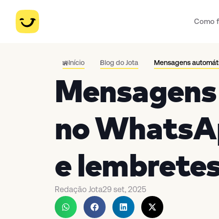
Como f
Início
Blog do Jota
Mensagens automáti
Mensagens
no WhatsAp
e lembrete
Redação Jota
29 set, 2025