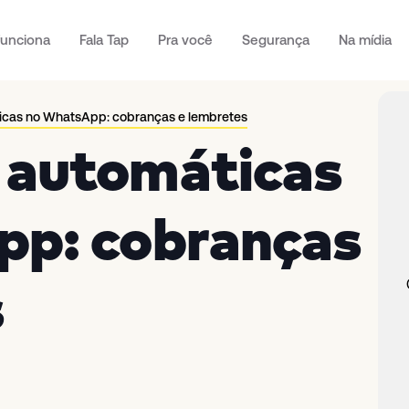
unciona
Fala Tap
Pra você
Segurança
Na mídia
cas no WhatsApp: cobranças e lembretes
 automáticas
p: cobranças
s