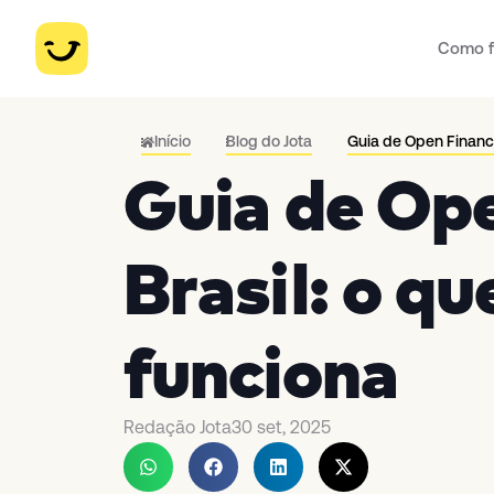
Como f
Início
Blog do Jota
Guia de Open Finance
Guia de Op
Brasil: o qu
funciona
Redação Jota
30 set, 2025