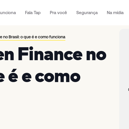
unciona
Fala Tap
Pra você
Segurança
Na mídia
 no Brasil: o que é e como funciona
en Finance no
e é e como