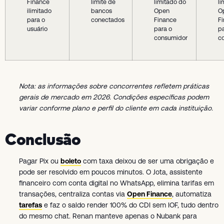
Finance
limite de
limitado do
li
ilimitado
bancos
Open
O
para o
conectados
Finance
F
usuário
para o
pa
consumidor
c
Nota: as informações sobre concorrentes refletem práticas
gerais de mercado em 2026. Condições específicas podem
variar conforme plano e perfil do cliente em cada instituição.
Conclusão
Pagar Pix ou
boleto
com taxa deixou de ser uma obrigação e
pode ser resolvido em poucos minutos. O Jota, assistente
financeiro com conta digital no WhatsApp, elimina tarifas em
transações, centraliza contas via
Open Finance
, automatiza
tarefas
e faz o saldo render 100% do CDI sem IOF, tudo dentro
do mesmo chat. Renan manteve apenas o Nubank para