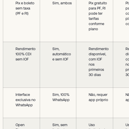
Pix e boleto
Sim, ambos
Pix gratuito
Pi
sem taxa
para PF, PJ
pa
(PF e PJ)
pode ter
c
tarifas
p
conforme
c
plano
Rendimento
Sim,
Rendimento
R
100% CDI
automático
disponível,
di
sem IOF
e sem IOF
com IOF
c
nos
n
primeiros
pr
30 dias
30
Interface
Sim, 100%
Não, requer
Nã
exclusiva no
WhatsApp
app próprio
a
WhatsApp
Open
Sim, sem
Uso
U