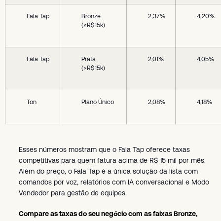
Fala Tap
Bronze
2,37%
4,20%
(≤R$15k)
Fala Tap
Prata
2,01%
4,05%
(>R$15k)
Ton
Plano Único
2,08%
4,18%
Esses números mostram que o Fala Tap oferece taxas
competitivas para quem fatura acima de R$ 15 mil por mês.
Além do preço, o Fala Tap é a única solução da lista com
comandos por voz, relatórios com IA conversacional e Modo
Vendedor para gestão de equipes.
Compare as taxas do seu negócio com as faixas Bronze,