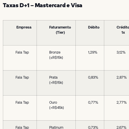
Taxas D+1 – Mastercard e Visa
Empresa
Faturamento
Débito
Crédit
(Tier)
1x
Fala Tap
Bronze
1,29%
3,12%
(≤R$15k)
Fala Tap
Prata
0,83%
2,87%
(>R$15k)
Fala Tap
Ouro
0,77%
2,77%
(>R$45k)
Fala Tap
Platinum
0,73%
2,67%