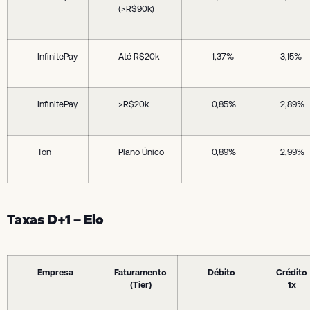
(>R$90k)
InfinitePay
Até R$20k
1,37%
3,15%
InfinitePay
>R$20k
0,85%
2,89%
Ton
Plano Único
0,89%
2,99%
Taxas D+1 – Elo
Empresa
Faturamento
Débito
Crédito
(Tier)
1x