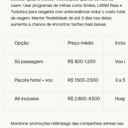
caem. Usar programas de milhas como Smiles, LATAM Pass e
TudoAzul para resgates com antecedência reduz o custo total
da viagem. Manter flexibilidade de até 3 dias nas datas
aumenta a chance de encontrar tarifas mais baixas.
Opção
Preço médio
Inclui
Só passagem
R$ 800-1.200
Voo id
Pacote hotel + voo
R$ 1.500-2.500
3 a 5 
All-inclusive
R$ 2.800-4.500
Hospe
Monitorar promoções relâmpago das companhias aéreas nas