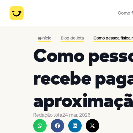
Como f
Início
Blog do Jota
Como pessoa física
Como pesso
recebe pag
aproximaçã
Redação Jota
24 mar, 2026