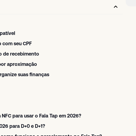
patível
ap com seu CPF
do de recebimento
 por aproximação
rganize suas finanças
m NFC para usar o Fala Tap em 2026?
2026 para D+0 e D+1?