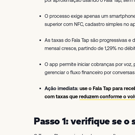
por aproximação usando o Fala Tap, sem m
O processo exige apenas um smartphone c
superior com NFC, cadastro simples no a
As taxas do Fala Tap são progressivas 
mensal cresce, partindo de 1,29% no débito
O app permite iniciar cobranças por voz
gerenciar o fluxo financeiro por conversa
Ação imediata:
use o Fala Tap para re
com taxas que reduzem conforme o vo
Passo 1: verifique se o