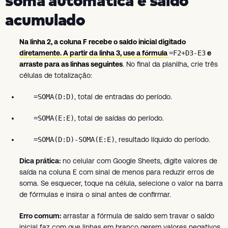
soma automática e saldo
acumulado
Na linha 2, a coluna F recebe o saldo inicial digitado
diretamente. A partir da linha 3, use a fórmula
=F2+D3-E3
e
arraste para as linhas seguintes
. No final da planilha, crie três
células de totalização:
=SOMA(D:D)
, total de entradas do período.
=SOMA(E:E)
, total de saídas do período.
=SOMA(D:D)-SOMA(E:E)
, resultado líquido do período.
Dica prática:
no celular com Google Sheets, digite valores de
saída na coluna E com sinal de menos para reduzir erros de
soma. Se esquecer, toque na célula, selecione o valor na barra
de fórmulas e insira o sinal antes de confirmar.
Erro comum:
arrastar a fórmula de saldo sem travar o saldo
inicial faz com que linhas em branco gerem valores negativos