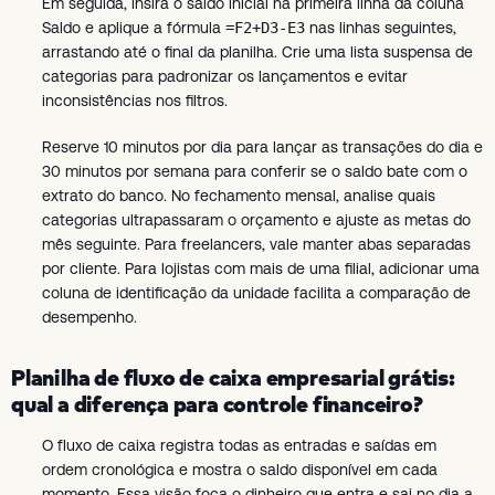
Em seguida, insira o saldo inicial na primeira linha da coluna
Saldo e aplique a fórmula
=F2+D3-E3
nas linhas seguintes,
arrastando até o final da planilha. Crie uma lista suspensa de
categorias para padronizar os lançamentos e evitar
inconsistências nos filtros.
Reserve 10 minutos por dia para lançar as transações do dia e
30 minutos por semana para conferir se o saldo bate com o
extrato do banco. No fechamento mensal, analise quais
categorias ultrapassaram o orçamento e ajuste as metas do
mês seguinte. Para freelancers, vale manter abas separadas
por cliente. Para lojistas com mais de uma filial, adicionar uma
coluna de identificação da unidade facilita a comparação de
desempenho.
Planilha de fluxo de caixa empresarial grátis:
qual a diferença para controle financeiro?
O fluxo de caixa registra todas as entradas e saídas em
ordem cronológica e mostra o saldo disponível em cada
momento. Essa visão foca o dinheiro que entra e sai no dia a