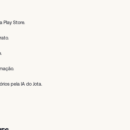
a Play Store.
ato.
.
imação.
rios pela IA do Jota.