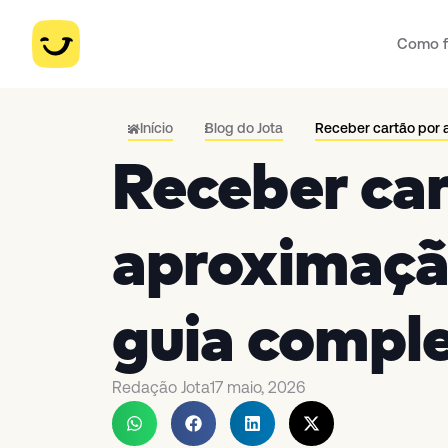
Como f
Início
Blog do Jota
Receber cartão por 
Receber ca
aproximação
guia compl
Redação Jota
17 maio, 2026