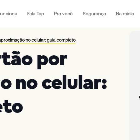
unciona
Fala Tap
Pra você
Segurança
Na mídia
aproximação no celular: guia completo
rtão por
 no celular:
eto