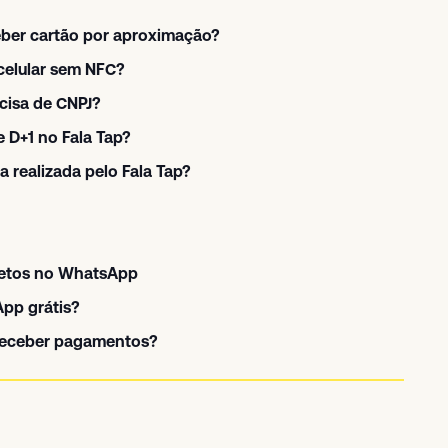
eber cartão por aproximação?
celular sem NFC?
cisa de CNPJ?
 D+1 no Fala Tap?
 realizada pelo Fala Tap?
letos no WhatsApp
pp grátis?
 receber pagamentos?