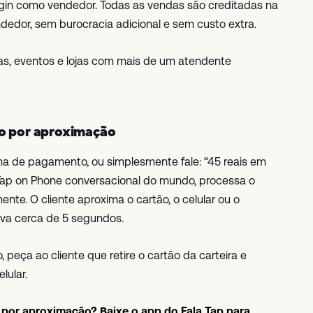
ogin como vendedor. Todas as vendas são creditadas na
ndedor, sem burocracia adicional e sem custo extra.
ras, eventos e lojas com mais de um atendente
to por aproximação
orma de pagamento, ou simplesmente fale: “45 reais em
o Tap on Phone conversacional do mundo, processa o
te. O cliente aproxima o cartão, o celular ou o
eva cerca de 5 segundos.
o, peça ao cliente que retire o cartão da carteira e
lular.
 por aproximação? Baixe o app do Fala Tap para