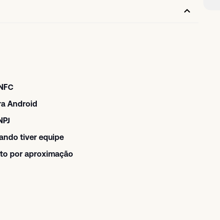
 NFC
ra Android
NPJ
ando tiver equipe
nto por aproximação