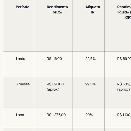
Período
Rendimento
Alíquota
Rendim
bruto
IR
líquido
IOF
1 mês
R$ 116,00
22,5%
R$ 89,9
6 meses
R$ 690,00
22,5%
R$ 535,
(aprox.)
(aprox.)
1 ano
R$ 1.375,00
20%
R$ 1.100