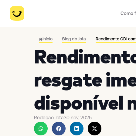
Como f
Início
Blog do Jota
Rendimento CDI com 
Rendiment
resgate im
disponível 
Redação Jota
30 nov, 2025