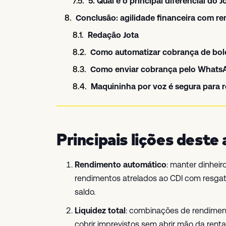
5. Qual é o principal diferencial do 
Conclusão: agilidade financeira com re
Redação Jota
Como automatizar cobrança de bo
Como enviar cobrança pelo WhatsA
Maquininha por voz é segura para
Principais lições deste 
Rendimento automático
: manter dinhei
rendimentos atrelados ao CDI com resgat
saldo.
Liquidez total
: combinações de rendimen
cobrir imprevistos sem abrir mão da rentab