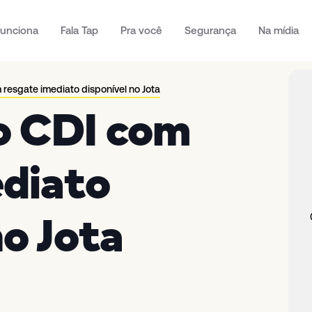
unciona
Fala Tap
Pra você
Segurança
Na mídia
resgate imediato disponível no Jota
o CDI com
ediato
no Jota